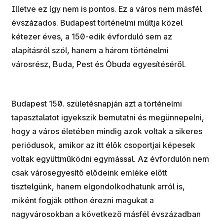
Illetve ez így nem is pontos. Ez a város nem másfél
évszázados. Budapest történelmi múltja közel
kétezer éves, a 150-edik évforduló sem az
alapításról szól, hanem a három történelmi
városrész, Buda, Pest és Óbuda egyesítéséről.
Budapest 150. születésnapján azt a történelmi
tapasztalatot igyekszik bemutatni és megünnepelni,
hogy a város életében mindig azok voltak a sikeres
periódusok, amikor az itt élők csoportjai képesek
voltak együttműködni egymással. Az évfordulón nem
csak városegyesítő elődeink emléke előtt
tisztelgünk, hanem elgondolkodhatunk arról is,
miként fogják otthon érezni magukat a
nagyvárosokban a következő másfél évszázadban