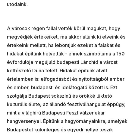
utódaink.
A városok régen fallal vették körül magukat, hogy
megvédjék értékeiket, ma akkor állunk ki elveink és
értékeink mellett, ha lebontjuk ezeket a falakat és
hidakat építünk helyettük - ennek szimbóluma a 150
évfordulója megújuló budapesti Lánchíd a várost
kettészelő Duna felett. Hidakat építünk átvitt
értelemben is: elfogadásból és nyitottságból ember
és ember, budapesti és idelátogató között is. Ezt
szolgálja Budapest sokszínű és örökké lüktető
kulturális élete, az állandó fesztiválhangulat éppúgy,
mint a világhírű Budapesti Fesztiválzenekar
hangversenyei. Építünk a hagyományainkra, amelyek
Budapestet különleges és egyedi hellyé teszik