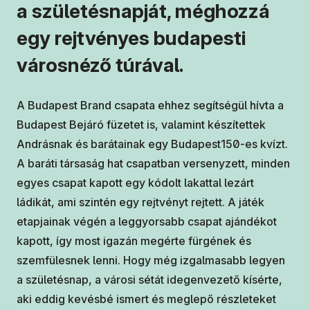
a születésnapját, méghozzá
egy rejtvényes budapesti
városnéző túrával.
A Budapest Brand csapata ehhez segítségül hívta a
Budapest Bejáró füzetet is, valamint készítettek
Andrásnak és barátainak egy Budapest150-es kvízt.
A baráti társaság hat csapatban versenyzett, minden
egyes csapat kapott egy kódolt lakattal lezárt
ládikát, ami szintén egy rejtvényt rejtett. A játék
etapjainak végén a leggyorsabb csapat ajándékot
kapott, így most igazán megérte fürgének és
szemfülesnek lenni. Hogy még izgalmasabb legyen
a születésnap, a városi sétát idegenvezető kísérte,
aki eddig kevésbé ismert és meglepő részleteket