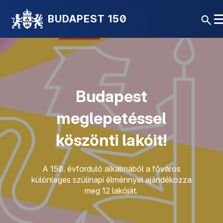
BUDAPEST 150
Budapest
meglepetéssel
köszönti lakóit!
A 150. évforduló alkalmából a főváros
különleges szülinapi élménnyel ajándékozza
meg 12 lakóját.