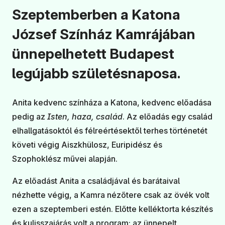
Szeptemberben a Katona
József Színház Kamrájában
ünnepelhetett Budapest
legújabb születésnaposa.
Anita kedvenc színháza a Katona, kedvenc előadása
pedig az
Isten, haza, család
. Az előadás egy család
elhallgatásoktól és félreértésektől terhes történetét
követi végig Aiszkhülosz, Euripidész és
Szophoklész művei alapján.
Az előadást Anita a családjával és barátaival
nézhette végig, a Kamra nézőtere csak az övék volt
ezen a szeptemberi estén. Előtte kelléktorta készítés
és kulisszajárás volt a program; az ünnepelt