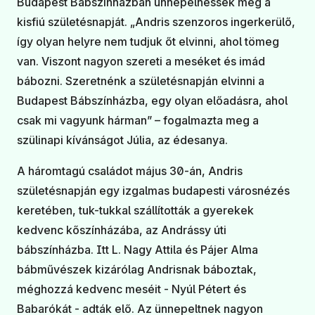
Budapest Bábszínházban ünnepelhessék meg a
kisfiú születésnapját. „Andris szenzoros ingerkerülő,
így olyan helyre nem tudjuk őt elvinni, ahol tömeg
van. Viszont nagyon szereti a meséket és imád
bábozni. Szeretnénk a születésnapján elvinni a
Budapest Bábszínházba, egy olyan előadásra, ahol
csak mi vagyunk hárman” – fogalmazta meg a
szülinapi kívánságot Júlia, az édesanya.
A háromtagú családot május 30-án, Andris
születésnapján egy izgalmas budapesti városnézés
keretében, tuk-tukkal szállították a gyerekek
kedvenc kőszínházába, az Andrássy úti
bábszínházba. Itt L. Nagy Attila és Pájer Alma
bábművészek kizárólag Andrisnak báboztak,
méghozzá kedvenc meséit - Nyúl Pétert és
Babarókát - adták elő. Az ünnepeltnek nagyon