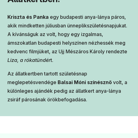
Kriszta és Panka
egy budapesti anya-lánya páros,
akik mindketten júliusban ünneplikszületésnapjukat.
A kívánságuk az volt, hogy egy izgalmas,
ámszokatlan budapesti helyszínen nézhessék meg
kedvenc filmjüket, az Ujj Mészáros Károly rendezte
Liza, a rókatündér
t.
Az állatkertben tartott születésnap
meglepetésvendége
Balsai Móni színésznő
volt, a
különleges ajándék pedig az állatkert anya-lánya
zsiráf párosának örökbefogadása.