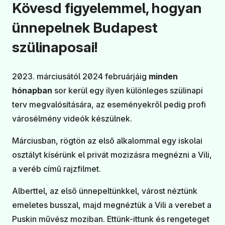
Kövesd figyelemmel, hogyan
ünnepelnek Budapest
szülinaposai!
2023. márciusától 2024 februárjáig
minden
hónapban
sor kerül egy ilyen különleges szülinapi
terv megvalósítására, az eseményekről pedig profi
városélmény videók készülnek.
Márciusban, rögtön az első alkalommal egy iskolai
osztályt kísérünk el privát mozizásra megnézni a Vili,
a veréb című rajzfilmet.
Alberttel, az első ünnepeltünkkel, várost néztünk
emeletes busszal, majd megnéztük a Vili a verebet a
Puskin művész moziban. Ettünk-ittunk és rengeteget