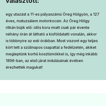
választott:
egy utazást a 11-es pályaszámú Öreg Hölgyön, a 127
éves, matuzsálem motorkocsin. Az Öreg Hölgy
ritkán bújik elő: idős kora miatt csak pár évente
néhány órán át látható a kisföldalatti vonalán, akkor
is többnyire az esti órákban. Most viszont egy teljes
kört tett a szülinapos csapattal a fedélzetén, akiket
megleptünk korhű kosztümökkel is, így még inkább
1896-ban, az első járat indulásának évében
érezhették magukat!